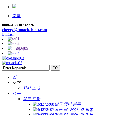
중국
0086-15800732726
cherry@mpackchina.com
English
집
소개
회사 소개
제품
의료 포장
살균 종이 봉투
살균 릴, 거싯, 열 밀봉
멸균 릴, 플랫, 열 밀봉