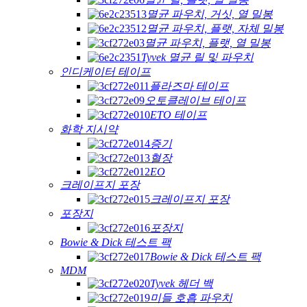
멸균 파우치, 거싯, 열 밀봉
멸균 파우치, 플랫, 자체 밀봉
멸균 파우치, 플랫, 열 밀봉
Tyvek 멸균 릴 및 파우치
인디케이터 테이프
플라즈마 테이프
오토클레이브 테이프
ETO 테이프
화학 지시약
증기
혈장
EO
크레이프지 포장
크레이프지 포장
포장지
포장지
Bowie & Dick 테스트 팩
Bowie & Dick 테스트 팩
MDM
Tyvek 헤더 백
미들 호흡 파우치