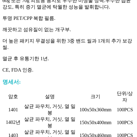
60g 또는 70g 의료용 용지로 우수한 미생물 장벽.우수한 습윤
강도, 특히 증기 멸균에 탁월한 성능을 발휘합니다.
투명 PET/CPP 복합 필름.
깨끗하고 섬유질이 없는 개구부.
더 높은 패키지 무결성을 위한 3중 밴드 씰과 1개의 추가 보강
씰.
멸균 후 유통기한 1년.
CE, FDA 인증.
명세서:
단위/상
암호
설명
크기
자
살균 파우치, 거싯, 열 밀
1401
100x50x360mm
100PCS
봉
살균 파우치, 거싯, 열 밀
1402년
150x50x400mm
100PCS
봉
살균 파우치, 거싯, 열 밀
1403
150x50x460mm
100PCS