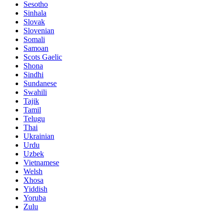
Sesotho
Sinhala
Slovak
Slovenian
Somali
Samoan
Scots Gaelic
Shona
Sindhi
Sundanese
Swahili
Tajik
Tamil
Telugu
Thai
Ukrainian
Urdu
Uzbek
Vietnamese
Welsh
Xhosa
Yiddish
Yoruba
Zulu