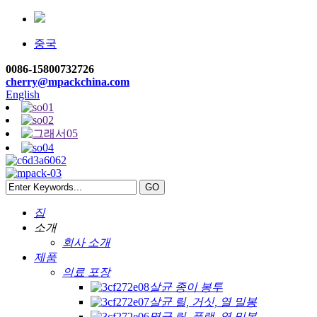
중국
0086-15800732726
cherry@mpackchina.com
English
집
소개
회사 소개
제품
의료 포장
살균 종이 봉투
살균 릴, 거싯, 열 밀봉
멸균 릴, 플랫, 열 밀봉